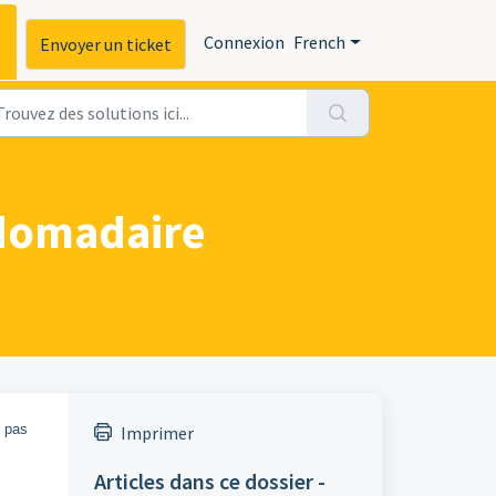
s
Connexion
French
Envoyer un ticket
bdomadaire
t pas
Imprimer
Articles dans ce dossier -