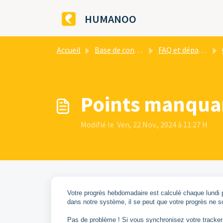
Passer au contenu principal
HUMANOO
Accueil
Base de connaissances
FAQ et dépannage
Points manqua
Modifié le Ven, 22 Nov., 2024 à 11:27 H
Votre progrès hebdomadaire est calculé chaque lundi p
dans notre système, il se peut que votre progrès ne s
Pas de problème ! Si vous synchronisez votre tracker