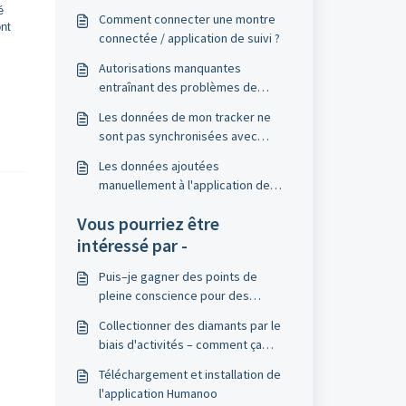
é
Comment connecter une montre
ont
connectée / application de suivi ?
Autorisations manquantes
entraînant des problèmes de
synchronisation
Les données de mon tracker ne
sont pas synchronisées avec
l'application Humanoo
​Les données ajoutées
manuellement à l'application de
suivi sont–elles également
Vous pourriez être
transférées à Humanoo ?
intéressé par -
Puis–je gagner des points de
pleine conscience pour des
activités en dehors de l'application
Collectionner des diamants par le
Humanoo ?
biais d'activités – comment ça
marche ?
Téléchargement et installation de
l'application Humanoo