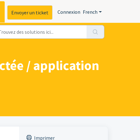
s
Connexion
French
Envoyer un ticket
ée / application
Imprimer