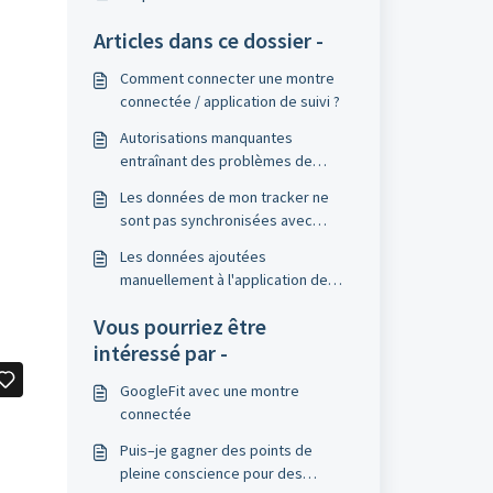
Articles dans ce dossier -
Comment connecter une montre
connectée / application de suivi ?
Autorisations manquantes
entraînant des problèmes de
synchronisation
Les données de mon tracker ne
sont pas synchronisées avec
l'application Humanoo
​Les données ajoutées
manuellement à l'application de
suivi sont–elles également
Vous pourriez être
transférées à Humanoo ?
intéressé par -
GoogleFit avec une montre
connectée
Puis–je gagner des points de
pleine conscience pour des