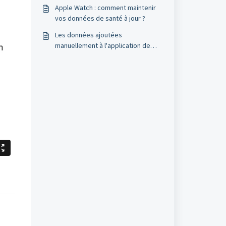
activités en dehors de l'application
Apple Watch : comment maintenir
Humanoo ?
vos données de santé à jour ?
​Les données ajoutées
manuellement à l'application de
suivi sont–elles également
transférées à Humanoo ?