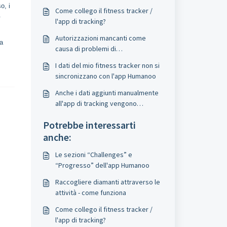
o, i
Come collego il fitness tracker /
.
l'app di tracking?
Autorizzazioni mancanti come
ia
causa di problemi di
sincronizzazione
I dati del mio fitness tracker non si
sincronizzano con l'app Humanoo
Anche i dati aggiunti manualmente
all'app di tracking vengono
trasferiti a Humanoo?
Potrebbe interessarti
anche:
Le sezioni “Challenges” e
“Progresso” dell'app Humanoo
Raccogliere diamanti attraverso le
attività - come funziona
Come collego il fitness tracker /
l'app di tracking?