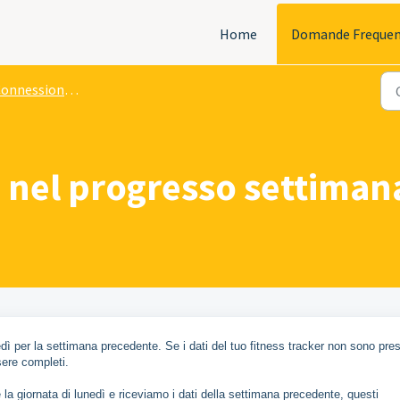
Home
Domande Frequen
nessione del fitness tracker
 nel progresso settiman
M
edì per la settimana precedente. Se i dati del tuo fitness tracker non sono pres
sere completi.
la giornata di lunedì e riceviamo i dati della settimana precedente, questi