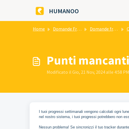
Salta al contenuto principale
HUMANOO
Home
Domande Frequenti (FAQ)
Domande frequenti e soluzioni ai problemi
Con
Punti mancanti
Modificato il Gio, 21 Nov, 2024 alle 4:58 P
I tuoi progressi settimanali vengono calcolati ogni lun
nel nostro sistema, i tuoi progressi potrebbero non es
Nessun problema! Se sincronizzi il tuo tracker durante 