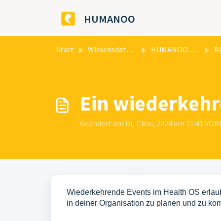
Zum hauptsächlichen Inhalt gehen
HUMANOO
Start
Wissensdatenbank
HUMANOO Health OS
B
Ein wiederkeh
Geändert am Di, 7 Mai, 2024 um 11:41 V
Wiederkehrende Events im Health OS erlaub
in deiner Organisation zu planen und zu k