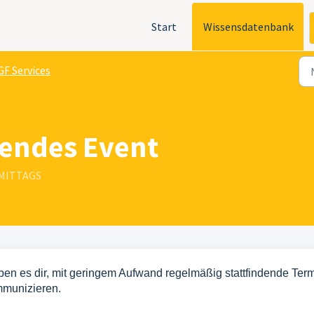
Start
Wissensdatenbank
GF Services
rendes Event
ORMITTAGS
en es dir, mit geringem Aufwand regelmäßig stattfindende Ter
ommunizieren.