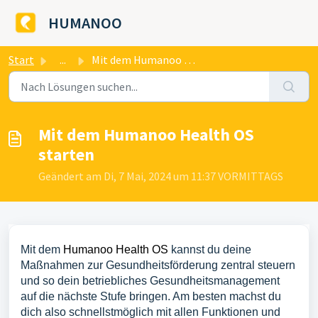
Zum hauptsächlichen Inhalt gehen
HUMANOO
Start
...
Mit dem Humanoo Health OS starten
Mit dem Humanoo Health OS
starten
Geändert am Di, 7 Mai, 2024 um 11:37 VORMITTAGS
Mit dem
Humanoo Health OS
kannst du deine
Maßnahmen zur Gesundheitsförderung zentral steuern
und so dein betriebliches Gesundheitsmanagement
auf die nächste Stufe bringen. Am besten machst du
dich also schnellstmöglich mit allen Funktionen und