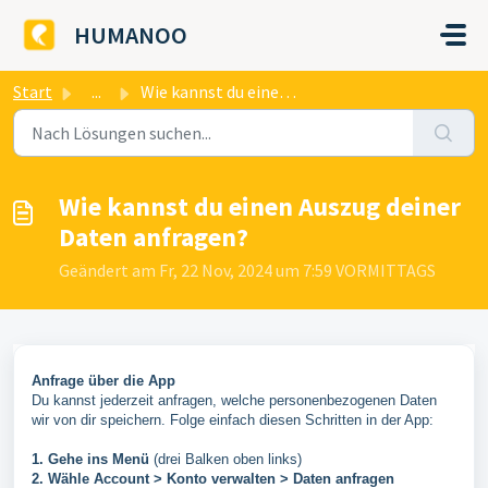
Zum hauptsächlichen Inhalt gehen
HUMANOO
Start
...
Wie kannst du einen Auszug deiner Daten anfragen?
Wie kannst du einen Auszug deiner
Daten anfragen?
Geändert am Fr, 22 Nov, 2024 um 7:59 VORMITTAGS
Anfrage über die App
Du kannst jederzeit anfragen, welche personenbezogenen Daten
wir von dir speichern. Folge einfach diesen Schritten in der App:
1. Gehe ins Menü
(drei Balken oben links)
2. Wähle Account > Konto verwalten > Daten anfragen