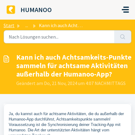
Zum hauptsächlichen Inhalt gehen
HUMANOO
Start
...
​Kann ich auch Achtsamkeits-Punkte sammeln für achtsame A...
​Kann ich auch Achtsamkeits-Punkte
sammeln für achtsame Aktivitäten
außerhalb der Humanoo-App?
Geändert am Do, 21 Nov, 2024 um 4:07 NACHMITTAGS
Ja, du kannst auch für achtsame Aktivitäten, die du außerhalb der
Humanoo-App durchführst, Achtsamkeitspunkte sammeln!
Voraussetzung ist die Synchronisierung deiner Tracking-App mit
Humanoo. Die Art der unterstützten Aktivitäten hängt vom