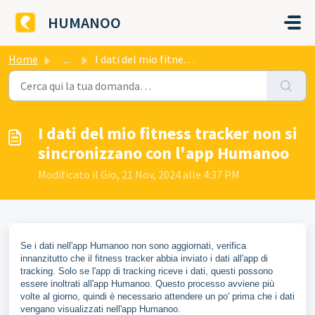
Salta al contenuto principale
HUMANOO
Home
...
I dati del mio fitness tracker non si sincronizzano con l...
I dati del mio fitness tracker non si
sincronizzano con l'app Humanoo
Modificato il Gio, 21 Nov, 2024 alle 4:37 PM
Se i dati nell'app Humanoo non sono aggiornati, verifica
innanzitutto che il fitness tracker abbia inviato i dati all'app di
tracking. Solo se l'app di tracking riceve i dati, questi possono
essere inoltrati all'app Humanoo. Questo processo avviene più
volte al giorno, quindi è necessario attendere un po' prima che i dati
vengano visualizzati nell'app Humanoo.