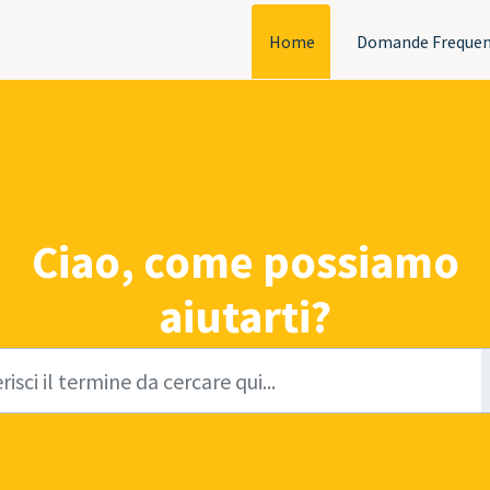
Home
Domande Frequen
Ciao, come possiamo
aiutarti?