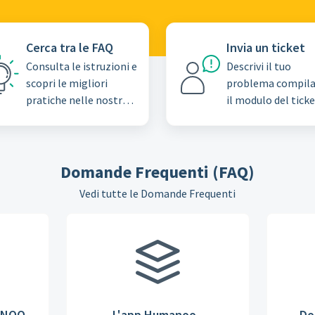
Cerca tra le FAQ
Invia un ticket
Consulta le istruzioni e
Descrivi il tuo
scopri le migliori
problema compil
pratiche nelle nostre
il modulo del ticke
Domande frequenti
assistenza
(FAQ)
Domande Frequenti (FAQ)
Vedi tutte le Domande Frequenti
ANOO
L'app Humanoo -
Do