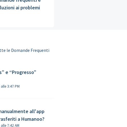
luzioni ai problemi
utte le Domande Frequenti
s” e “Progresso”
Modificato il Gio, 21 Nov, 2024 alle 3:47 PM
 manualmente all'app
rasferiti a Humanoo?
Modificato il Ven, 22 Nov, 2024 alle 7:42 AM