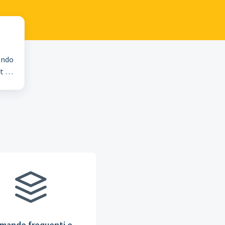
ando
t di
mande frequenti e