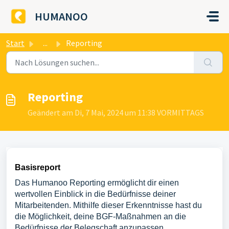
Zum hauptsächlichen Inhalt gehen
HUMANOO
Start
...
Reporting
Reporting
Geändert am Di, 7 Mai, 2024 um 11:38 VORMITTAGS
Basisreport
Das Humanoo Reporting ermöglicht dir einen
wertvollen Einblick in die Bedürfnisse deiner
Mitarbeitenden. Mithilfe dieser Erkenntnisse hast du
die Möglichkeit, deine BGF-Maßnahmen an die
Bedürfnisse der Belegschaft anzupassen,