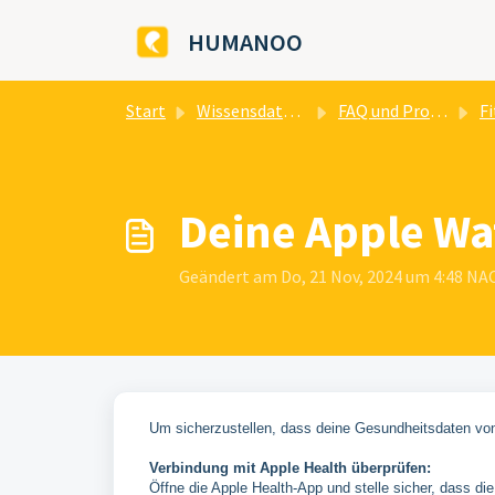
Zum hauptsächlichen Inhalt gehen
HUMANOO
Start
Wissensdatenbank
FAQ und Problemlösungen
Fitn
Deine Apple Wa
Geändert am Do, 21 Nov, 2024 um 4:48 
Um sicherzustellen, dass deine Gesundheitsdaten von 
Verbindung mit Apple Health überprüfen:
Öffne die Apple Health-App und stelle sicher, dass die