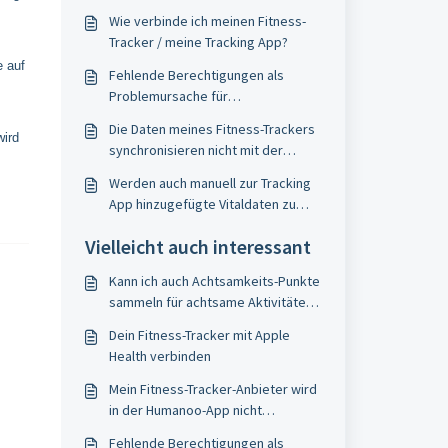
Wie verbinde ich meinen Fitness-
Tracker / meine Tracking App?
e auf
Fehlende Berechtigungen als
Problemursache für
Synchronisationsprobleme
Die Daten meines Fitness-Trackers
wird
synchronisieren nicht mit der
Humanoo-App
Werden auch manuell zur Tracking
App hinzugefügte Vitaldaten zu
Humanoo übernommen?
Vielleicht auch interessant
​Kann ich auch Achtsamkeits-Punkte
sammeln für achtsame Aktivitäten
außerhalb der Humanoo-App?
Dein Fitness-Tracker mit Apple
Health verbinden
Mein Fitness-Tracker-Anbieter wird
in der Humanoo-App nicht
angezeigt. Was kann ich tun?
Fehlende Berechtigungen als