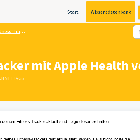
Start
Wissensdatenbank
ess-Tracker Anbindung
racker mit Apple Health 
NACHMITTAGS
deinem Fitness-Tracker aktuell sind, folge diesen Schritten:
 deines Fitness-Trackers dort aktualisiert werden. Falls nicht, prüfe die