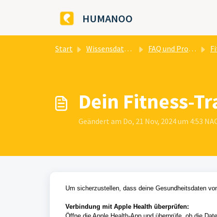
Zum hauptsächlichen Inhalt gehen
HUMANOO
Start
Wissensdatenbank
FAQ und Problemlösungen
Fitn
Dein Fitness-T
Geändert am Do, 21 Nov, 2024 um 4:53 
Um sicherzustellen, dass deine Gesundheitsdaten von 
Verbindung mit Apple Health überprüfen:
Öffne die Apple Health-App und überprüfe, ob die Daten