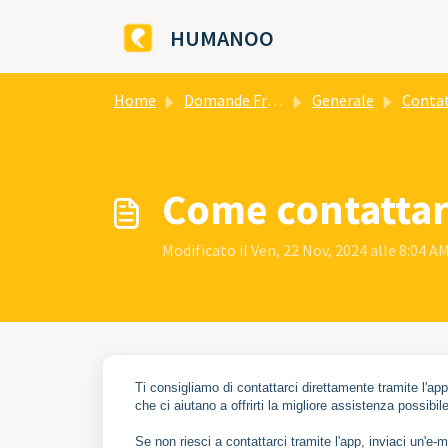
Salta al contenuto principale
HUMANOO
Home
Domande Frequenti (FAQ)
Generale
Contat
Come contattare
Modificato il Ven, 22 Nov, 2024 alle 8:04 A
Ti consigliamo di contattarci direttamente tramite l
che ci aiutano a offrirti la migliore assistenza possibile
Se non riesci a contattarci tramite l'app, inviaci un'e-m