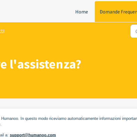
Home
Domande Frequen
ti
 l'assistenza?
M
'app Humanoo. In questo modo riceviamo automaticamente informazioni importan
.
ail a:
support@humanoo.com