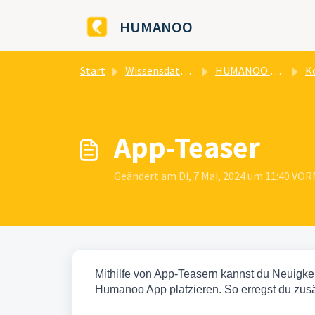
Zum hauptsächlichen Inhalt gehen
HUMANOO
Start
Wissensdatenbank
HUMANOO Health OS
Ko
App-Teaser
Geändert am Di, 7 Mai, 2024 um 11:40 V
Mithilfe von App-Teasern kannst du Neuigke
Humanoo App platzieren. So erregst du zusä